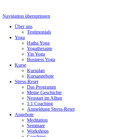
Navigation überspringen
Über uns
Testimonials
Yoga
Hatha Yoga
Yogatherapie
Yin Yoga
Business Yoga
Kurse
Kursplan
Kursangebote
Stress-Reset
Das Programm
Meine Geschichte
Neustart im Alltag
1:1 Coaching
Anmeldung Stress-Reset
Angebote
Meditation
Seminare
Workshops
Coaching